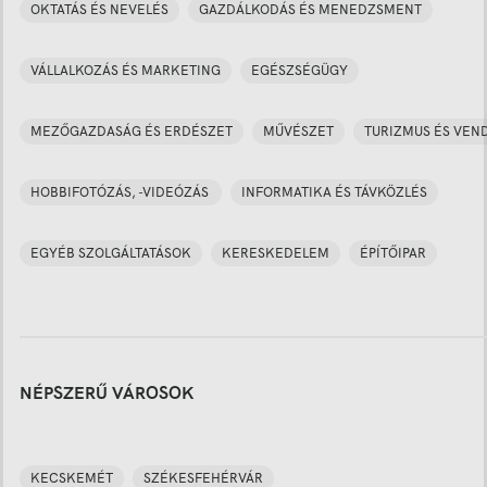
OKTATÁS ÉS NEVELÉS
GAZDÁLKODÁS ÉS MENEDZSMENT
VÁLLALKOZÁS ÉS MARKETING
EGÉSZSÉGÜGY
MEZŐGAZDASÁG ÉS ERDÉSZET
MŰVÉSZET
TURIZMUS ÉS VEN
HOBBIFOTÓZÁS, -VIDEÓZÁS
INFORMATIKA ÉS TÁVKÖZLÉS
EGYÉB SZOLGÁLTATÁSOK
KERESKEDELEM
ÉPÍTŐIPAR
NÉPSZERŰ VÁROSOK
KECSKEMÉT
SZÉKESFEHÉRVÁR