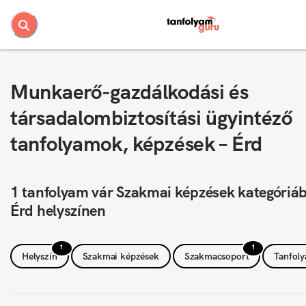
Munkaerő-gazdálkodási és
társadalombiztosítási ügyintéző
tanfolyamok, képzések – Érd
1 tanfolyam vár Szakmai képzések kategóriá
Érd helyszínen
1
1
Helyszín
Szakmai képzések
Szakmacsoport
Tanfol