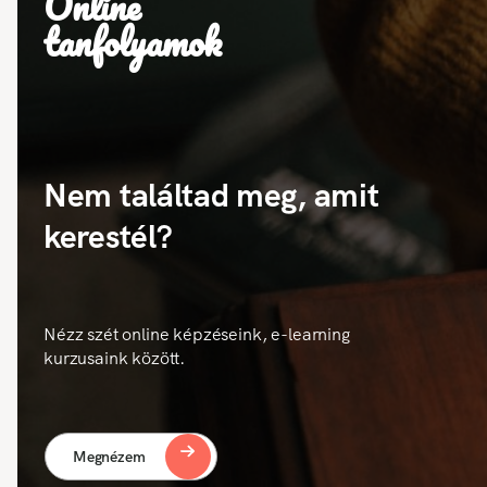
Online
tanfolyamok
Nem találtad meg, amit
kerestél?
Nézz szét online képzéseink, e-learning
kurzusaink között.
Megnézem