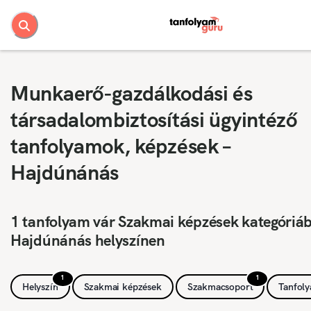
Munkaerő-gazdálkodási és
társadalombiztosítási ügyintéző
tanfolyamok, képzések –
Hajdúnánás
1 tanfolyam vár Szakmai képzések kategóriá
Hajdúnánás helyszínen
1
1
Helyszín
Szakmai képzések
Szakmacsoport
Tanfol