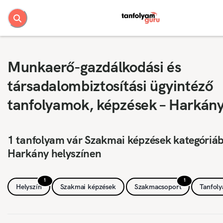
Munkaerő-gazdálkodási és
társadalombiztosítási ügyintéző
tanfolyamok, képzések – Harkán
1 tanfolyam vár Szakmai képzések kategóriá
Harkány helyszínen
1
1
Helyszín
Szakmai képzések
Szakmacsoport
Tanfol