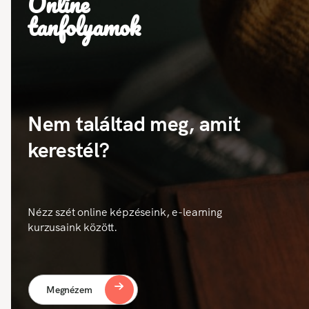
Online
tanfolyamok
Nem találtad meg, amit
kerestél?
Nézz szét online képzéseink, e-learning
kurzusaink között.
Megnézem