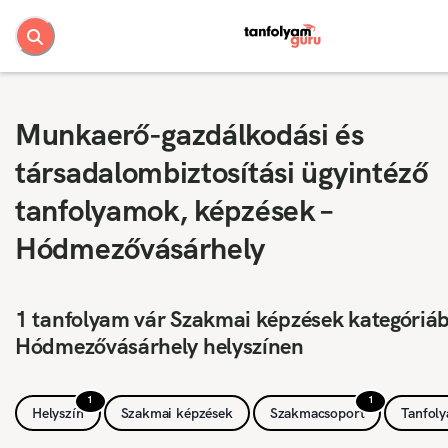
Munkaerő-gazdálkodási és
társadalombiztosítási ügyintéző
tanfolyamok, képzések –
Hódmezővásárhely
1 tanfolyam vár Szakmai képzések kategóriá
Hódmezővásárhely helyszínen
1
1
Helyszín
Szakmai képzések
Szakmacsoport
Tanfol