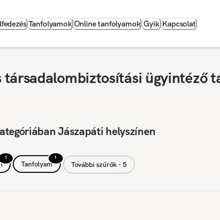
lfedezés
Tanfolyamok
Online tanfolyamok
Gyik
Kapcsolat
társadalombiztosítási ügyintéző t
ategóriában Jászapáti helyszínen
1
1
t
Tanfolyam
További szűrők ∙ 5