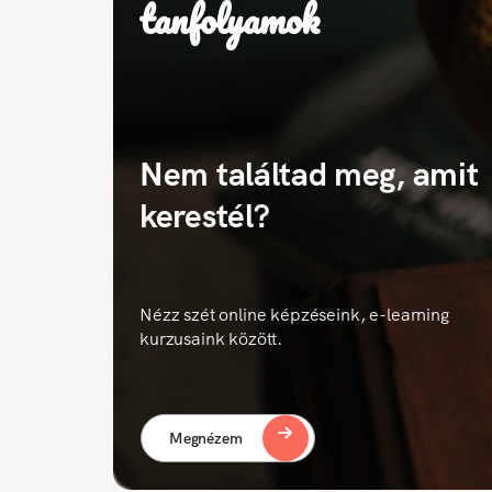
tanfolyamok
Nem találtad meg, amit
kerestél?
Nézz szét online képzéseink, e-learning
kurzusaink között.
Megnézem