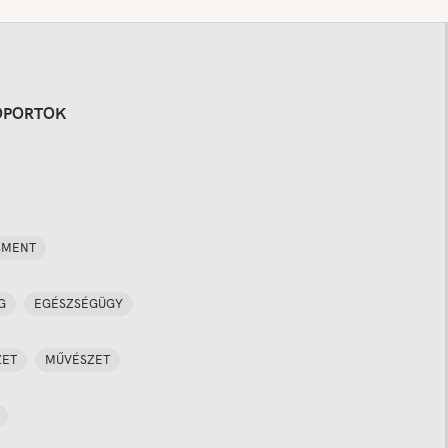
OPORTOK
SMENT
G
EGÉSZSÉGÜGY
ZET
MŰVÉSZET