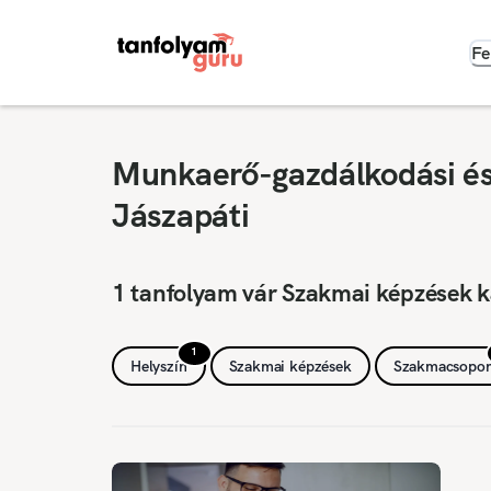
Fe
Munkaerő-gazdálkodási és 
Jászapáti
1 tanfolyam vár Szakmai képzések k
1
Helyszín
Szakmai képzések
Szakmacsopor