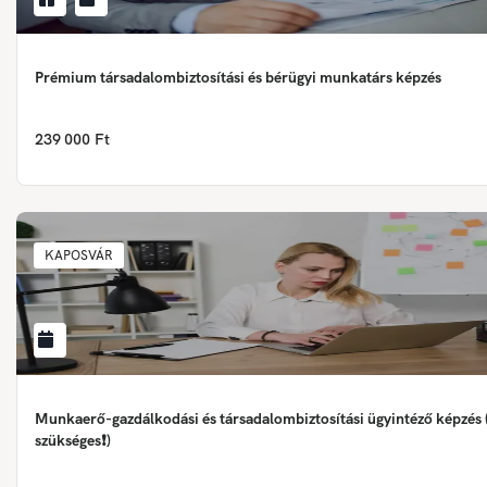
Prémium társadalombiztosítási és bérügyi munkatárs képzés
239 000 Ft
KAPOSVÁR
Munkaerő-gazdálkodási és társadalombiztosítási ügyintéző képzés 
szükséges❗)