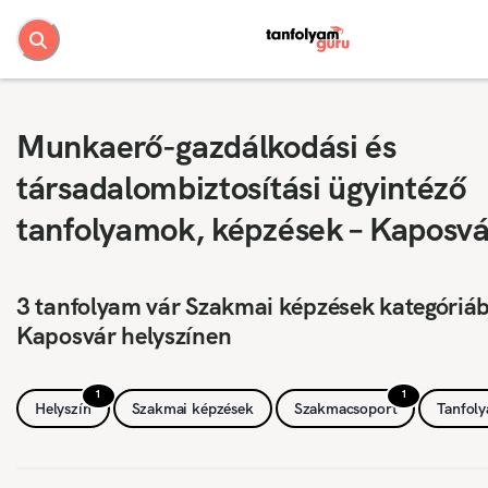
Munkaerő-gazdálkodási és
társadalombiztosítási ügyintéző
tanfolyamok, képzések – Kaposvá
3 tanfolyam vár Szakmai képzések kategóriá
Kaposvár helyszínen
1
1
Helyszín
Szakmai képzések
Szakmacsoport
Tanfol