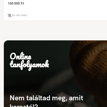
165 000 Ft
PK:
04175001
Online
tanfolyamok
Nem találtad meg, amit
kerestél?