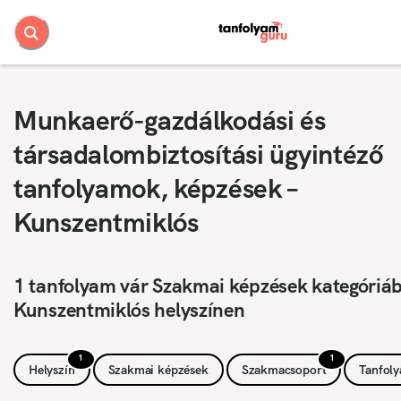
Munkaerő-gazdálkodási és
társadalombiztosítási ügyintéző
tanfolyamok, képzések –
Kunszentmiklós
1 tanfolyam vár Szakmai képzések kategóriá
Kunszentmiklós helyszínen
1
1
Helyszín
Szakmai képzések
Szakmacsoport
Tanfol