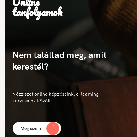
Online
tanfolyamok
Nem találtad meg, amit
kerestél?
Nézz szét online képzéseink, e-learning
kurzusaink között.
Megnézem