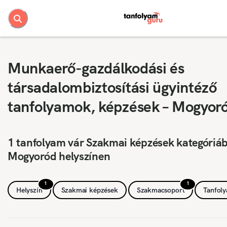
Munkaerő-gazdálkodási és
társadalombiztosítási ügyintéző
tanfolyamok, képzések – Mogyor
1 tanfolyam vár Szakmai képzések kategóriá
Mogyoród helyszínen
1
1
Helyszín
Szakmai képzések
Szakmacsoport
Tanfol