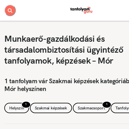
Munkaerő-gazdálkodási és
társadalombiztosítási ügyintéző
tanfolyamok, képzések – Mór
1 tanfolyam vár Szakmai képzések kategóriá
Mór helyszínen
1
1
Helyszín
Szakmai képzések
Szakmacsoport
Tanfol