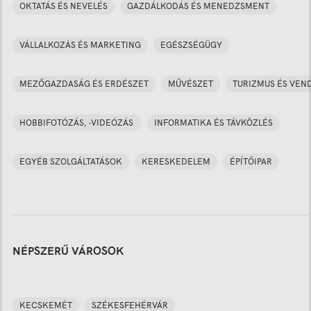
OKTATÁS ÉS NEVELÉS
GAZDÁLKODÁS ÉS MENEDZSMENT
VÁLLALKOZÁS ÉS MARKETING
EGÉSZSÉGÜGY
MEZŐGAZDASÁG ÉS ERDÉSZET
MŰVÉSZET
TURIZMUS ÉS VEN
HOBBIFOTÓZÁS, -VIDEÓZÁS
INFORMATIKA ÉS TÁVKÖZLÉS
EGYÉB SZOLGÁLTATÁSOK
KERESKEDELEM
ÉPÍTŐIPAR
NÉPSZERŰ VÁROSOK
KECSKEMÉT
SZÉKESFEHÉRVÁR