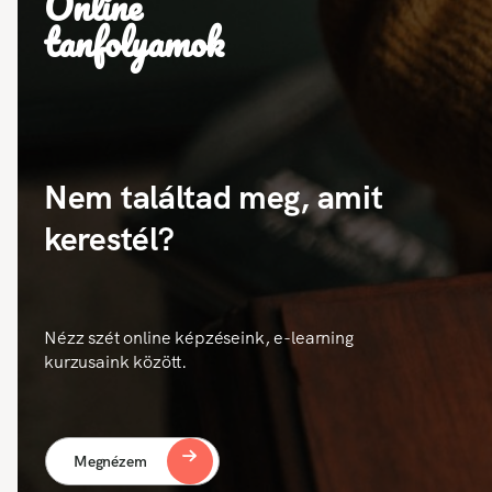
Online
tanfolyamok
Nem találtad meg, amit
kerestél?
Nézz szét online képzéseink, e-learning
kurzusaink között.
Megnézem