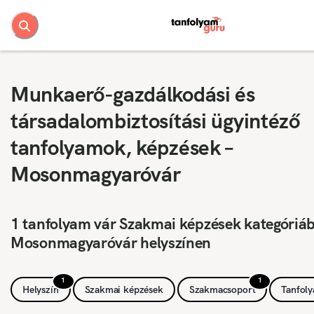
Munkaerő-gazdálkodási és
társadalombiztosítási ügyintéző
tanfolyamok, képzések –
Mosonmagyaróvár
1 tanfolyam vár Szakmai képzések kategóriá
Mosonmagyaróvár helyszínen
1
1
Helyszín
Szakmai képzések
Szakmacsoport
Tanfol