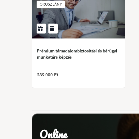
OROSZLÁNY
Prémium társadalombiztosítási és bérügyi
munkatárs képzés
239 000 Ft
Online