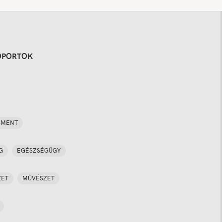
OPORTOK
SMENT
G
EGÉSZSÉGÜGY
ZET
MŰVÉSZET