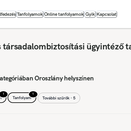
lfedezés
Tanfolyamok
Online tanfolyamok
Gyik
Kapcsolat
társadalombiztosítási ügyintéző t
ategóriában Oroszlány helyszínen
1
1
t
Tanfolyam
További szűrők ∙ 5