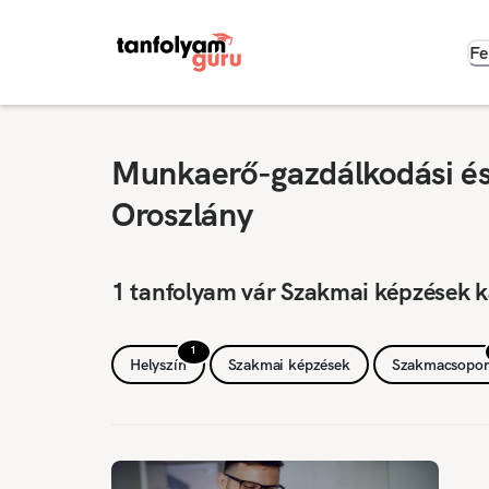
Fe
Munkaerő-gazdálkodási és 
Oroszlány
1 tanfolyam vár Szakmai képzések k
1
Helyszín
Szakmai képzések
Szakmacsopor