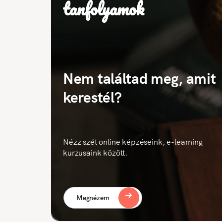
tanfolyamok
Nem találtad meg, amit
kerestél?
Nézz szét online képzéseink, e-learning
kurzusaink között.
Megnézem