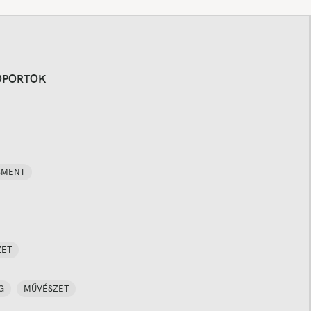
OPORTOK
SMENT
ZET
G
MŰVÉSZET