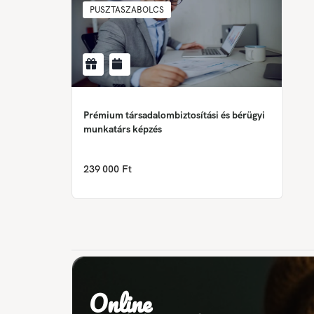
PUSZTASZABOLCS
Prémium társadalombiztosítási és bérügyi
munkatárs képzés
239 000 Ft
Online