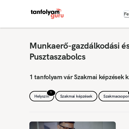
Fe
Munkaerő-gazdálkodási és 
Pusztaszabolcs
1 tanfolyam vár Szakmai képzések k
1
Helyszín
Szakmai képzések
Szakmacsopor