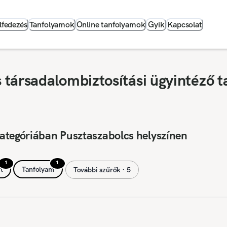
lfedezés
Tanfolyamok
Online tanfolyamok
Gyik
Kapcsolat
társadalombiztosítási ügyintéző t
ategóriában Pusztaszabolcs helyszínen
1
1
t
Tanfolyam
További szűrők ∙ 5