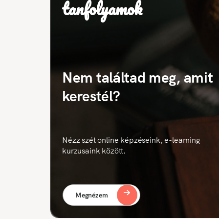
tanfolyamok
Nem találtad meg, amit
kerestél?
Nézz szét online képzéseink, e-learning
kurzusaink között.
Megnézem