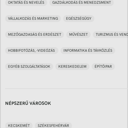
OKTATÁS ÉS NEVELÉS
GAZDÁLKODÁS ÉS MENEDZSMENT
VÁLLALKOZÁS ÉS MARKETING
EGÉSZSÉGÜGY
MEZŐGAZDASÁG ÉS ERDÉSZET
MŰVÉSZET
TURIZMUS ÉS VEN
HOBBIFOTÓZÁS, -VIDEÓZÁS
INFORMATIKA ÉS TÁVKÖZLÉS
EGYÉB SZOLGÁLTATÁSOK
KERESKEDELEM
ÉPÍTŐIPAR
NÉPSZERŰ VÁROSOK
KECSKEMÉT
SZÉKESFEHÉRVÁR