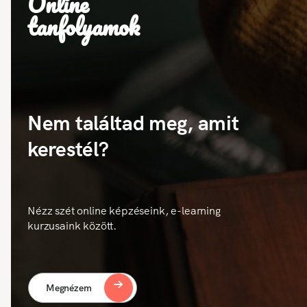
Online
tanfolyamok
Nem találtad meg, amit
kerestél?
Nézz szét online képzéseink, e-learning
kurzusaink között.
Megnézem