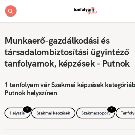
Munkaerő-gazdálkodási és
társadalombiztosítási ügyintéző
tanfolyamok, képzések – Putnok
1 tanfolyam vár Szakmai képzések kategóriá
Putnok helyszínen
1
1
Helyszín
Szakmai képzések
Szakmacsoport
Tanfol