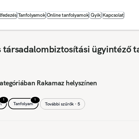
lfedezés
Tanfolyamok
Online tanfolyamok
Gyik
Kapcsolat
társadalombiztosítási ügyintéző t
kategóriában Rakamaz helyszínen
1
1
t
Tanfolyam
További szűrők ∙ 5