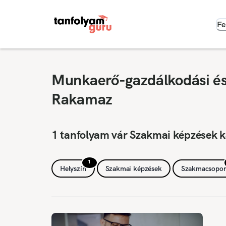
Fe
Munkaerő-gazdálkodási és 
Rakamaz
1 tanfolyam vár Szakmai képzések 
1
Helyszín
Szakmai képzések
Szakmacsopor