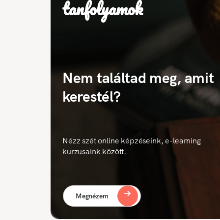
tanfolyamok
Nem találtad meg, amit
kerestél?
Nézz szét online képzéseink, e-learning
kurzusaink között.
Megnézem