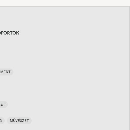
OPORTOK
SMENT
ZET
G
MŰVÉSZET