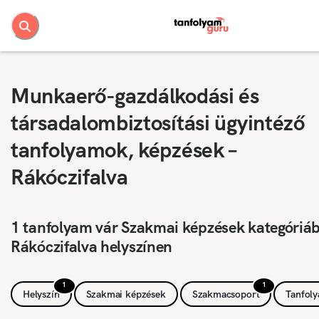
Munkaerő-gazdálkodási és
társadalombiztosítási ügyintéző
tanfolyamok, képzések –
Rákóczifalva
1 tanfolyam vár Szakmai képzések kategóriá
Rákóczifalva helyszínen
1
1
Helyszín
Szakmai képzések
Szakmacsoport
Tanfol