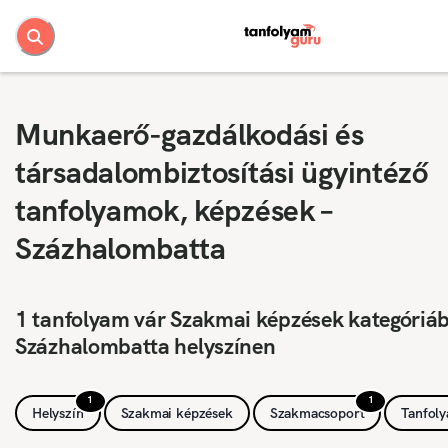
Munkaerő-gazdálkodási és
társadalombiztosítási ügyintéző
tanfolyamok, képzések –
Százhalombatta
1 tanfolyam vár Szakmai képzések kategóriá
Százhalombatta helyszínen
1
1
Helyszín
Szakmai képzések
Szakmacsoport
Tanfol