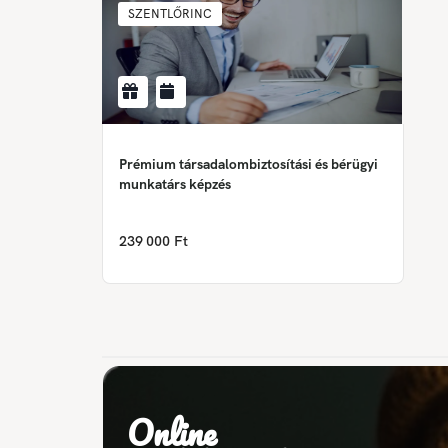
SZENTLŐRINC
Prémium társadalombiztosítási és bérügyi
munkatárs képzés
239 000 Ft
Online