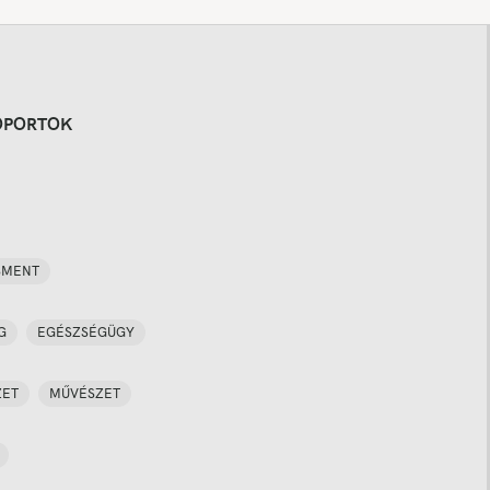
OPORTOK
SMENT
G
EGÉSZSÉGÜGY
ZET
MŰVÉSZET