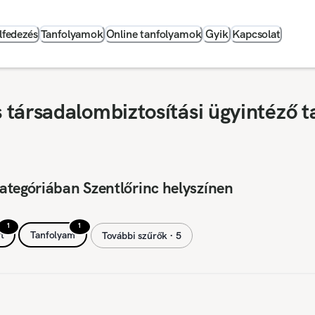
lfedezés
Tanfolyamok
Online tanfolyamok
Gyik
Kapcsolat
társadalombiztosítási ügyintéző t
ategóriában Szentlőrinc helyszínen
1
1
t
Tanfolyam
További szűrők ∙ 5