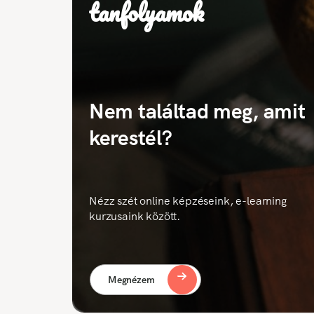
tanfolyamok
Nem találtad meg, amit
kerestél?
Nézz szét online képzéseink, e-learning
kurzusaink között.
Megnézem