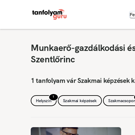
Fe
Munkaerő-gazdálkodási és 
Szentlőrinc
1 tanfolyam vár Szakmai képzések k
1
Helyszín
Szakmai képzések
Szakmacsopor