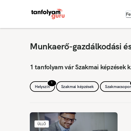
Fe
Munkaerő-gazdálkodási és 
1 tanfolyam vár Szakmai képzések k
1
Helyszín
Szakmai képzések
Szakmacsopor
ÜLLŐ