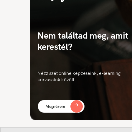
Nem találtad meg, amit
kerestél?
Nézz szét online képzéseink, e-learning
kurzusaink között.
Megnézem