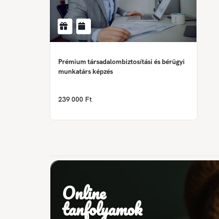
Prémium társadalombiztosítási és bérügyi
munkatárs képzés
239 000 Ft
Online
tanfolyamok