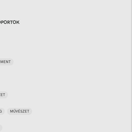
OPORTOK
SMENT
ZET
G
MŰVÉSZET