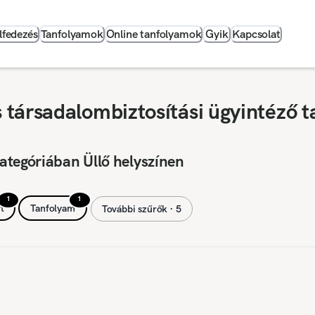
lfedezés
Tanfolyamok
Online tanfolyamok
Gyik
Kapcsolat
társadalombiztosítási ügyintéző t
ategóriában Üllő helyszínen
1
1
t
Tanfolyam
További szűrők ∙ 5