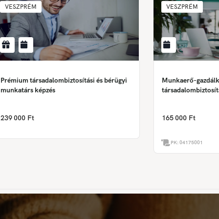
VESZPRÉM
VESZPRÉM
Prémium társadalombiztosítási és bérügyi
Munkaerő-gazdálk
munkatárs képzés
társadalombiztosít
(Érettségi szüksége
239 000 Ft
165 000 Ft
PK:
04175001