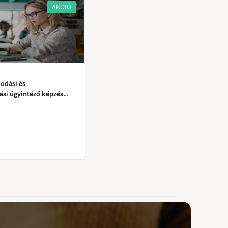
AKCIÓ
odási és
ási ügyintéző képzés
s❗)