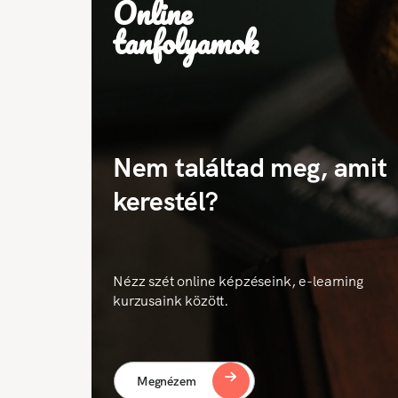
Online
tanfolyamok
Nem találtad meg, amit
kerestél?
Nézz szét online képzéseink, e-learning
kurzusaink között.
Megnézem