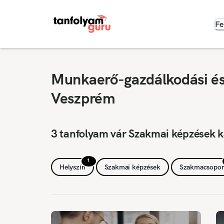
Fe
Munkaerő-gazdálkodási és 
Veszprém
3 tanfolyam vár Szakmai képzések 
1
Helyszín
Szakmai képzések
Szakmacsopor