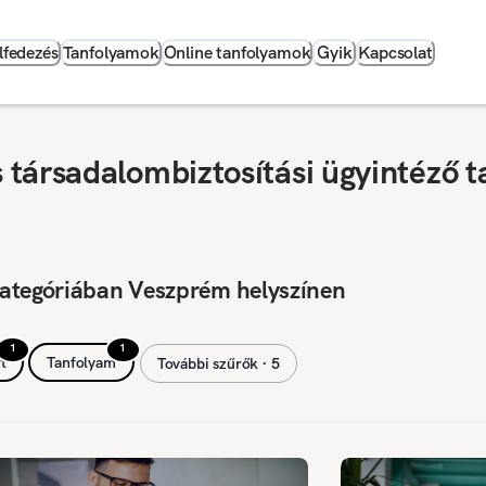
lfedezés
Tanfolyamok
Online tanfolyamok
Gyik
Kapcsolat
társadalombiztosítási ügyintéző t
kategóriában Veszprém helyszínen
1
1
t
Tanfolyam
További szűrők ∙ 5