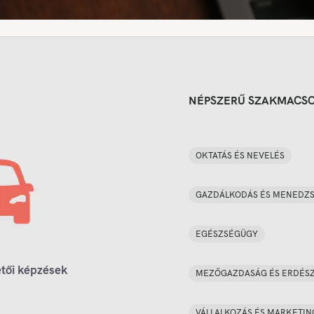
NÉPSZERŰ SZAKMACS
OKTATÁS ÉS NEVELÉS
GAZDÁLKODÁS ÉS MENEDZ
EGÉSZSÉGÜGY
tői képzések
MEZŐGAZDASÁG ÉS ERDÉS
VÁLLALKOZÁS ÉS MARKETIN