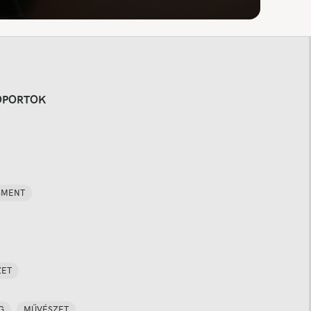
OPORTOK
SMENT
ZET
G
MŰVÉSZET