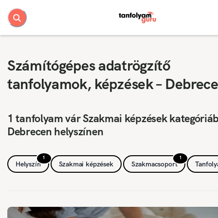
Számítógépes adatrögzítő
tanfolyamok, képzések – Debrec
1 tanfolyam vár Szakmai képzések kategóriá
Debrecen helyszínen
1
1
Helyszín
Szakmai képzések
Szakmacsoport
Tanfol