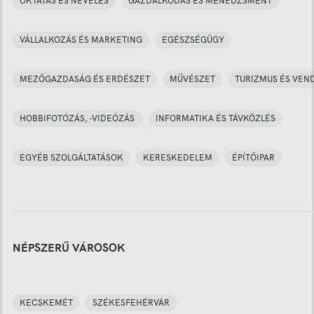
OKTATÁS ÉS NEVELÉS
GAZDÁLKODÁS ÉS MENEDZSMENT
VÁLLALKOZÁS ÉS MARKETING
EGÉSZSÉGÜGY
MEZŐGAZDASÁG ÉS ERDÉSZET
MŰVÉSZET
TURIZMUS ÉS VEN
HOBBIFOTÓZÁS, -VIDEÓZÁS
INFORMATIKA ÉS TÁVKÖZLÉS
EGYÉB SZOLGÁLTATÁSOK
KERESKEDELEM
ÉPÍTŐIPAR
NÉPSZERŰ VÁROSOK
KECSKEMÉT
SZÉKESFEHÉRVÁR