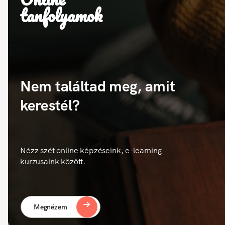
tanfolyamok
Nem találtad meg, amit
kerestél?
Nézz szét online képzéseink, e-learning
kurzusaink között.
Megnézem