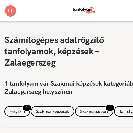
Számítógépes adatrögzítő
tanfolyamok, képzések –
Zalaegerszeg
1 tanfolyam vár Szakmai képzések kategóriá
Zalaegerszeg helyszínen
1
1
Helyszín
Szakmai képzések
Szakmacsoport
Tanfol