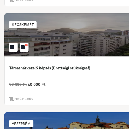
KECSKEMÉT
Társasházkezelő képzés (Érettségi szükséges❗)
90 000 Ft
60 000 Ft
PK:
04134002
VESZPRÉM