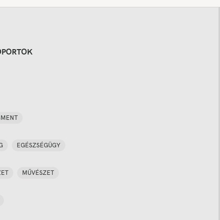
OPORTOK
SMENT
G
EGÉSZSÉGÜGY
ZET
MŰVÉSZET