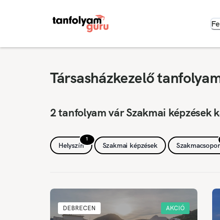
Fe
Társasházkezelő tanfolya
2 tanfolyam vár Szakmai képzések 
1
Helyszín
Szakmai képzések
Szakmacsopor
DEBRECEN
AKCIÓ