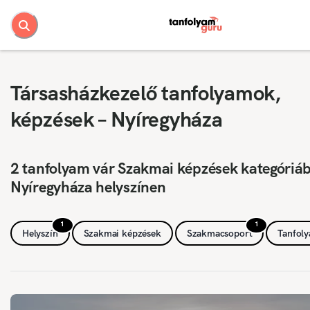
Társasházkezelő tanfolyamok,
képzések – Nyíregyháza
2 tanfolyam vár Szakmai képzések kategóriá
Nyíregyháza helyszínen
1
1
Helyszín
Szakmai képzések
Szakmacsoport
Tanfol