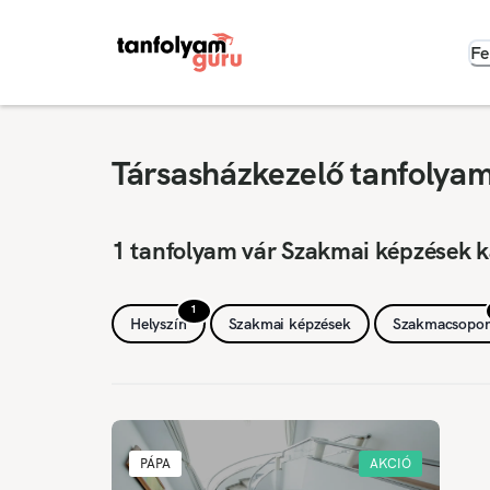
Fe
Társasházkezelő tanfolyam
1 tanfolyam vár Szakmai képzések k
1
Helyszín
Szakmai képzések
Szakmacsopor
PÁPA
AKCIÓ