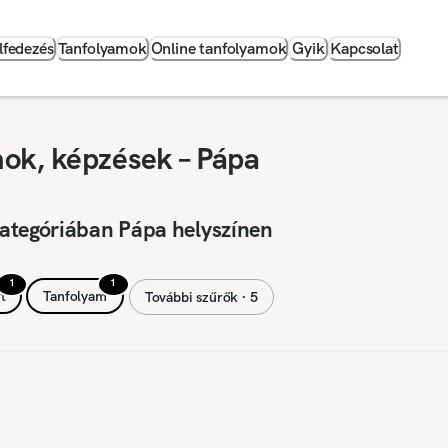
lfedezés
Tanfolyamok
Online tanfolyamok
Gyik
Kapcsolat
ok, képzések – Pápa
ategóriában Pápa helyszínen
1
1
t
Tanfolyam
További szűrők ∙ 5