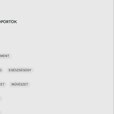
OPORTOK
SMENT
G
EGÉSZSÉGÜGY
ZET
MŰVÉSZET