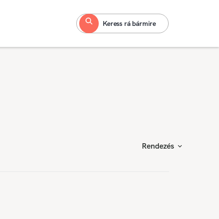
Keress rá bármire
Rendezés