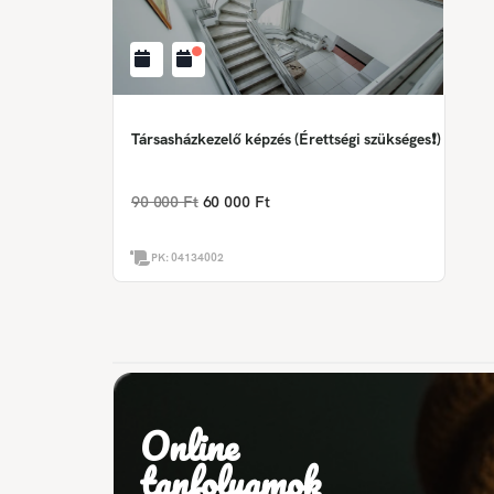
Társasházkezelő képzés (Érettségi szükséges❗)
90 000 Ft
60 000 Ft
PK:
04134002
Online
tanfolyamok