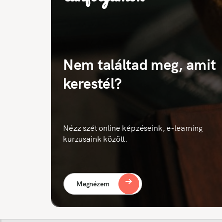
Nem találtad meg, amit
kerestél?
Nézz szét online képzéseink, e-learning
kurzusaink között.
Megnézem