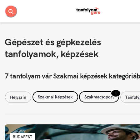
Gépészet és gépkezelés
tanfolyamok, képzések
7 tanfolyam vár Szakmai képzések kategóriá
1
Szakmai képzések
Szakmacsoport
Helyszín
Tanfol
BUDAPEST