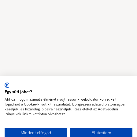
Egy süti jöhet?
Ahhoz, hogy maximális élményt nyújthassunk weboldalunkon el kell
fogadnod a Cookie-k (sütik) használatát. Böngészési adataid biztonságban
kezeljük, és kizárólag jó célra használjuk. Részleteket az Adatvédelmi
irányelvek linkre kattintva olvashatsz.
Mindent elfogad
Elutasítom