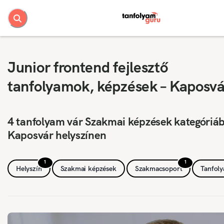
Junior frontend fejlesztő
tanfolyamok, képzések – Kaposvá
4 tanfolyam vár Szakmai képzések kategóriá
Kaposvár helyszínen
1
1
Helyszín
Szakmai képzések
Szakmacsoport
Tanfol