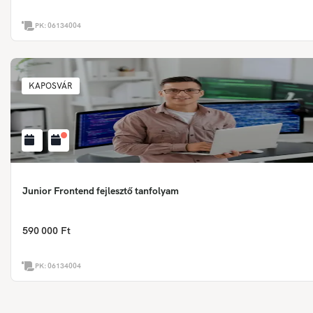
PK:
06134004
KAPOSVÁR
Junior Frontend fejlesztő tanfolyam
590 000 Ft
PK:
06134004