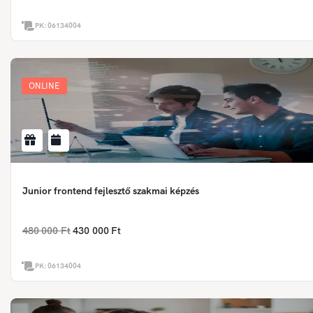
PK:
06134004
ONLINE
Junior frontend fejlesztő szakmai képzés
480 000 Ft
430 000 Ft
PK:
06134004