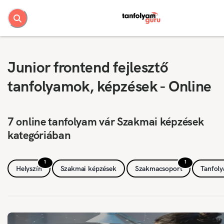
Junior frontend fejlesztő
tanfolyamok, képzések - Online
7 online tanfolyam vár Szakmai képzések
kategóriában
1
1
Helyszín
Szakmai képzések
Szakmacsoport
Tanfol