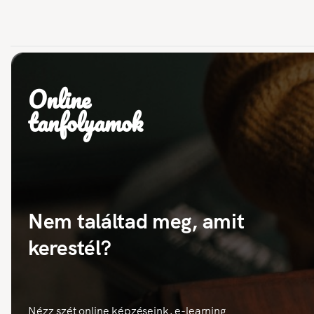
Online
tanfolyamok
Nem találtad meg, amit
kerestél?
Nézz szét online képzéseink, e-learning