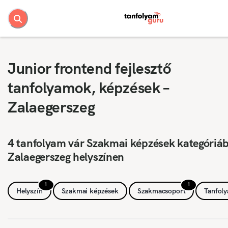
Junior frontend fejlesztő
tanfolyamok, képzések –
Zalaegerszeg
4 tanfolyam vár Szakmai képzések kategóriá
Zalaegerszeg helyszínen
1
1
Helyszín
Szakmai képzések
Szakmacsoport
Tanfol