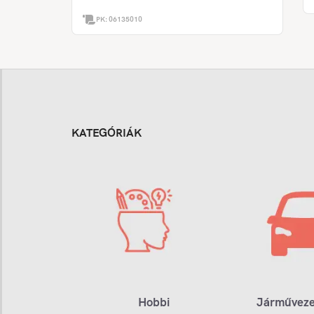
PK:
06135010
KATEGÓRIÁK
Hobbi
Járműveze