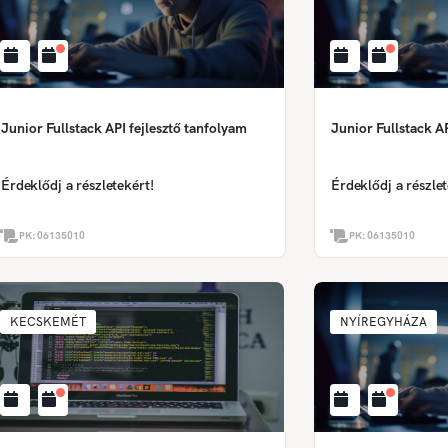
Junior Fullstack API fejlesztő tanfolyam
Junior Fullstack AP
Érdeklődj a részletekért!
Érdeklődj a részlet
PK:
06135010
PK:
06135010
KECSKEMÉT
NYÍREGYHÁZA