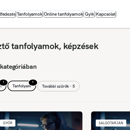
lfedezés
Tanfolyamok
Online tanfolyamok
Gyik
Kapcsolat
sztő tanfolyamok, képzések
 kategóriában
1
1
t
Tanfolyam
További szűrők ∙ 5
GYŐR
SALGÓTARJÁN