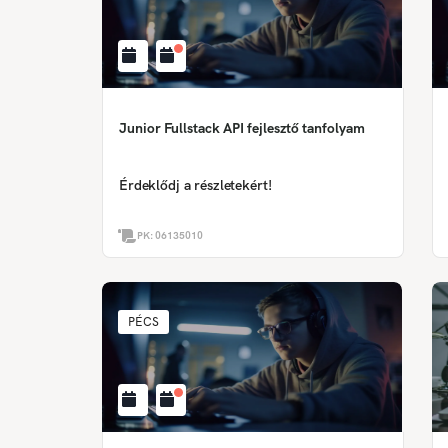
Junior Fullstack API fejlesztő tanfolyam
Érdeklődj a részletekért!
PK:
06135010
PÉCS