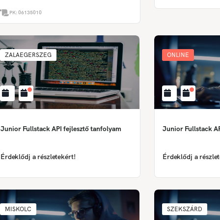
PK:
06135010
ZALAEGERSZEG
ONLINE
Junior Fullstack API fejlesztő tanfolyam
Junior Fullstack AP
Érdeklődj a részletekért!
Érdeklődj a részlet
MISKOLC
SZEKSZÁRD