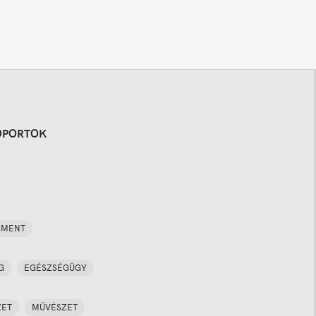
OPORTOK
SMENT
G
EGÉSZSÉGÜGY
ZET
MŰVÉSZET