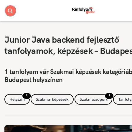
Junior Java backend fejlesztő
tanfolyamok, képzések – Budape
1 tanfolyam vár Szakmai képzések kategóriá
Budapest helyszínen
1
1
Helyszín
Szakmai képzések
Szakmacsoport
Tanfol