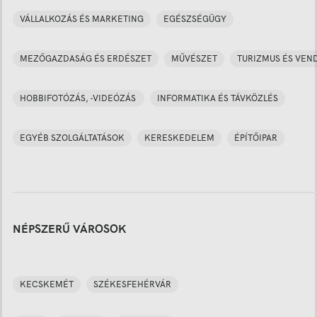
VÁLLALKOZÁS ÉS MARKETING
EGÉSZSÉGÜGY
MEZŐGAZDASÁG ÉS ERDÉSZET
MŰVÉSZET
TURIZMUS ÉS VEN
HOBBIFOTÓZÁS, -VIDEÓZÁS
INFORMATIKA ÉS TÁVKÖZLÉS
EGYÉB SZOLGÁLTATÁSOK
KERESKEDELEM
ÉPÍTŐIPAR
NÉPSZERŰ VÁROSOK
KECSKEMÉT
SZÉKESFEHÉRVÁR