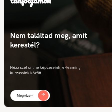
tanfolyamok
Nem találtad meg, amit
kerestél?
Nézz szét online képzéseink, e-learning
kurzusaink között.
Megnézem