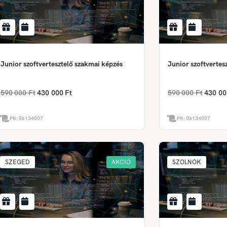
Junior szoftvertesztelő szakmai képzés
Junior szoftvertes
590 000 Ft
430 000 Ft
590 000 Ft
430 00
PK:
06134007
PK:
06134007
SZEGED
AKCIÓ
SZOLNOK