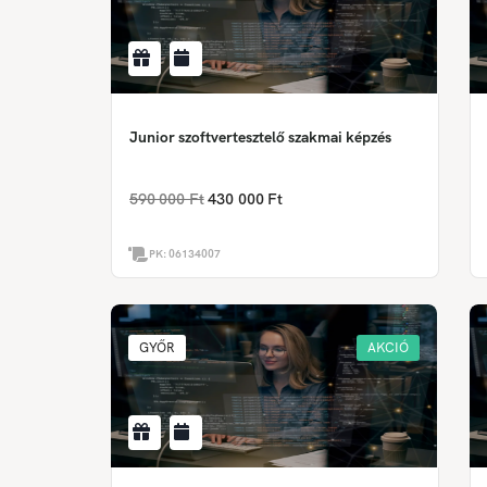
Junior szoftvertesztelő szakmai képzés
590 000 Ft
430 000 Ft
PK:
06134007
GYŐR
AKCIÓ