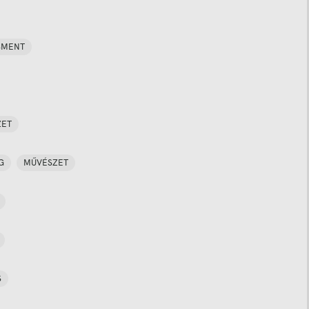
SMENT
ZET
G
MŰVÉSZET
S