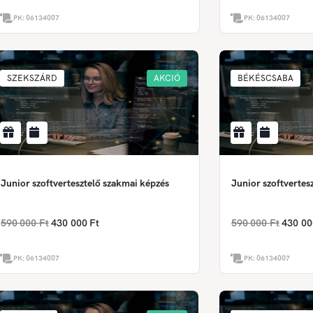
PK:
06134007
PK:
06134007
SZEKSZÁRD
AKCIÓ
BÉKÉSCSABA
Junior szoftvertesztelő szakmai képzés
Junior szoftvertes
590 000 Ft
430 000 Ft
590 000 Ft
430 00
PK:
06134007
PK:
06134007