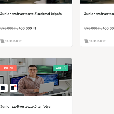
Junior szoftvertesztelő szakmai képzés
Junior szoftvertes
590 000 Ft
430 000 Ft
590 000 Ft
430 00
PK:
06134007
PK:
06134007
ONLINE
AKCIÓ
Junior szoftvertesztelő tanfolyam