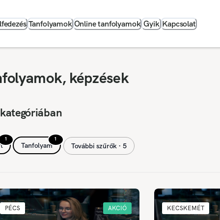
lfedezés
Tanfolyamok
Online tanfolyamok
Gyik
Kapcsolat
anfolyamok, képzések
 kategóriában
1
1
t
Tanfolyam
További szűrők ∙ 5
PÉCS
AKCIÓ
KECSKEMÉT