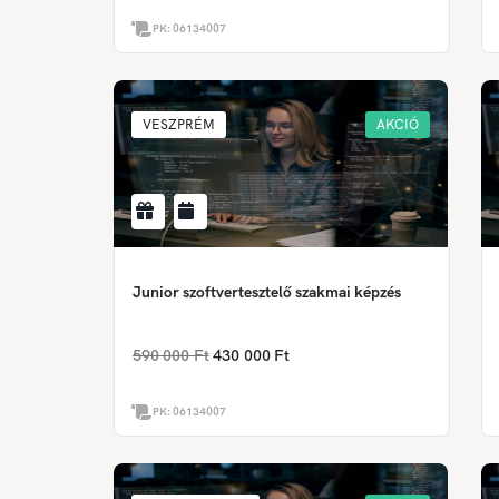
PK:
06134007
VESZPRÉM
AKCIÓ
Junior szoftvertesztelő szakmai képzés
590 000 Ft
430 000 Ft
PK:
06134007