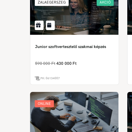
ZALAEGERSZEG
AKCIÓ
Junior szoftvertesztelő szakmai képzés
590 000 Ft
430 000 Ft
PK:
06134007
ONLINE