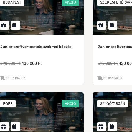
BUDAPEST
AKCIÓ
SZÉKESFEHÉRVÁ
Junior szoftvertesztelő szakmai képzés
Junior szoftvertes
590 000 Ft
430 000 Ft
590 000 Ft
430 00
PK:
06134007
PK:
06134007
EGER
AKCIÓ
SALGÓTARJÁN