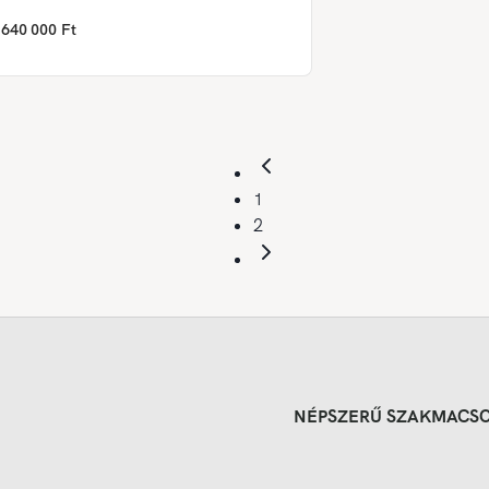
640 000 Ft
1
2
NÉPSZERŰ SZAKMACS