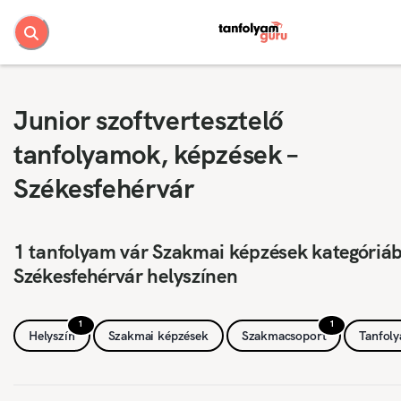
Junior szoftvertesztelő
tanfolyamok, képzések –
Székesfehérvár
1 tanfolyam vár Szakmai képzések kategóriá
Székesfehérvár helyszínen
1
1
Helyszín
Szakmai képzések
Szakmacsoport
Tanfol