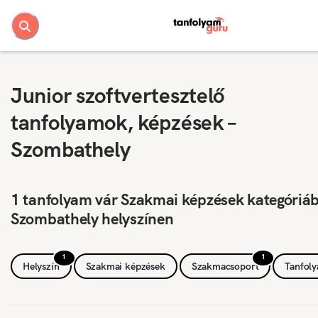
Junior szoftvertesztelő
tanfolyamok, képzések –
Szombathely
1 tanfolyam vár Szakmai képzések kategóriá
Szombathely helyszínen
1
1
Helyszín
Szakmai képzések
Szakmacsoport
Tanfol