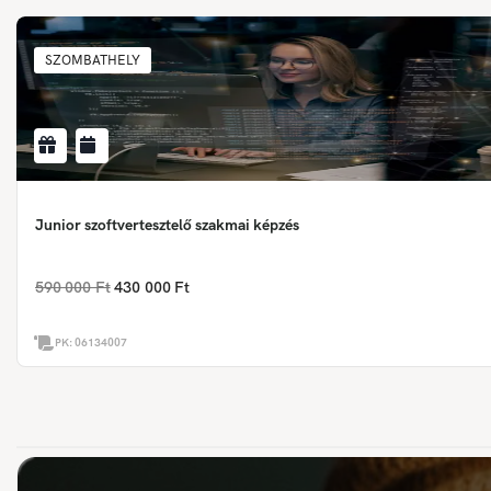
SZOMBATHELY
Junior szoftvertesztelő szakmai képzés
590 000 Ft
430 000 Ft
PK:
06134007