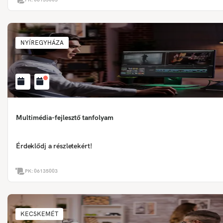
NYÍREGYHÁZA
Multimédia-fejlesztő tanfolyam
Érdeklődj a részletekért!
PK:
06135003
KECSKEMÉT