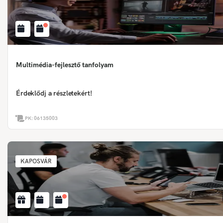
Multimédia-fejlesztő tanfolyam
Érdeklődj a részletekért!
PK:
06135003
KAPOSVÁR