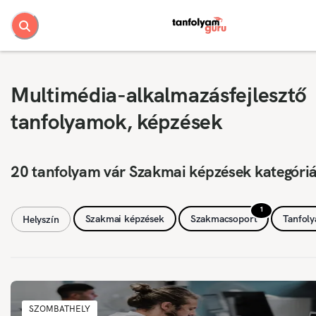
Multimédia-alkalmazásfejlesztő
tanfolyamok, képzések
20 tanfolyam vár Szakmai képzések kategóri
1
Szakmai képzések
Szakmacsoport
Tanfol
Helyszín
SZOMBATHELY