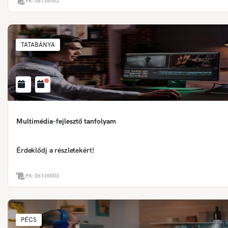
PK:
06135003
TATABÁNYA
Multimédia-fejlesztő tanfolyam
Érdeklődj a részletekért!
PK:
06135003
PÉCS