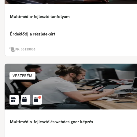
Multimédia-fejlesztő tanfolyam
Érdeklődj a részletekért!
PK:
06135003
VESZPRÉM
Multimédia-fejlesztő és webdesigner képzés