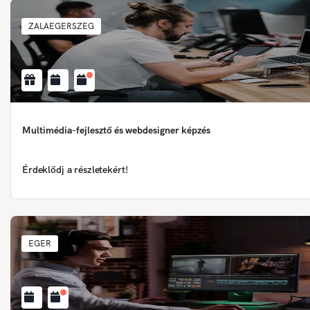
ZALAEGERSZEG
Multimédia-fejlesztő és webdesigner képzés
Érdeklődj a részletekért!
EGER