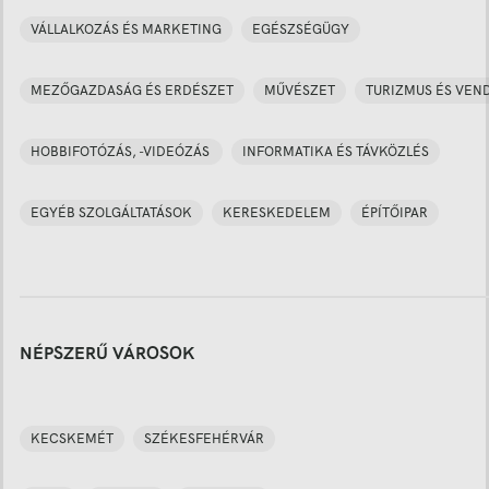
VÁLLALKOZÁS ÉS MARKETING
EGÉSZSÉGÜGY
MEZŐGAZDASÁG ÉS ERDÉSZET
MŰVÉSZET
TURIZMUS ÉS VEN
HOBBIFOTÓZÁS, -VIDEÓZÁS
INFORMATIKA ÉS TÁVKÖZLÉS
EGYÉB SZOLGÁLTATÁSOK
KERESKEDELEM
ÉPÍTŐIPAR
NÉPSZERŰ VÁROSOK
KECSKEMÉT
SZÉKESFEHÉRVÁR