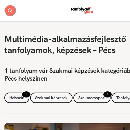
Multimédia-alkalmazásfejlesztő
tanfolyamok, képzések – Pécs
1 tanfolyam vár Szakmai képzések kategóriá
Pécs helyszínen
1
1
Helyszín
Szakmai képzések
Szakmacsoport
Tanfol