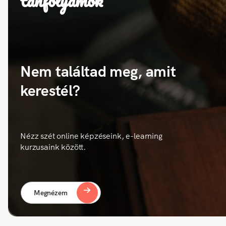
tanfolyamok
Nem találtad meg, amit
kerestél?
Nézz szét online képzéseink, e-learning
kurzusaink között.
Megnézem