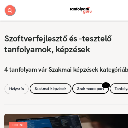
Szoftverfejlesztő és -tesztelő
tanfolyamok, képzések
4 tanfolyam vár Szakmai képzések kategóriá
1
Szakmai képzések
Szakmacsoport
Tanfol
Helyszín
ONLINE