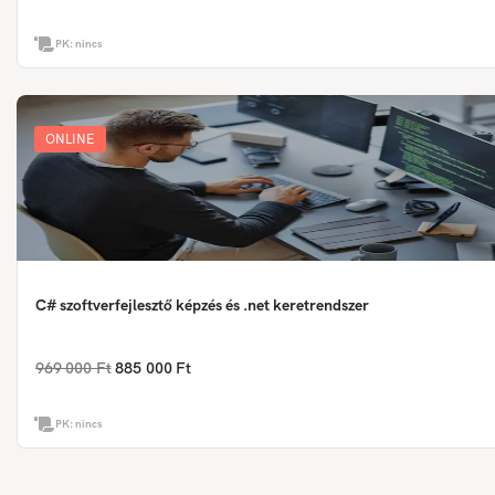
PK:
nincs
ONLINE
C# szoftverfejlesztő képzés és .net keretrendszer
969 000 Ft
885 000 Ft
PK:
nincs