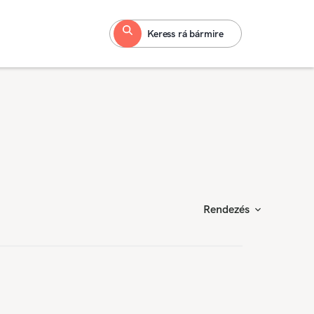
Keress rá bármire
Rendezés