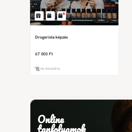
Drogerista képzés
67 000 Ft
PK:
04163016
Online
tanfolyamok