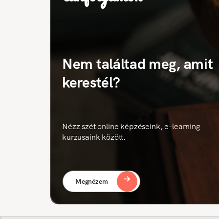
Nem találtad meg, amit
kerestél?
Nézz szét online képzéseink, e-learning
kurzusaink között.
Megnézem