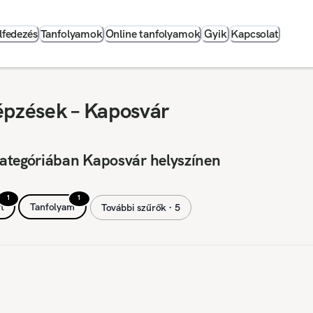
lfedezés
Tanfolyamok
Online tanfolyamok
Gyik
Kapcsolat
épzések – Kaposvár
kategóriában Kaposvár helyszínen
1
1
t
Tanfolyam
További szűrők ∙ 5