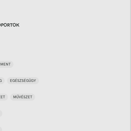
OPORTOK
SMENT
G
EGÉSZSÉGÜGY
ZET
MŰVÉSZET