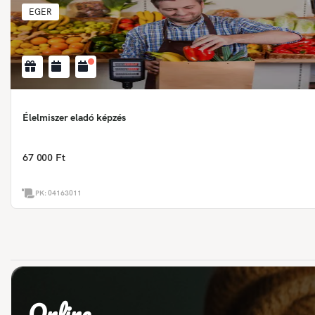
EGER
Élelmiszer eladó képzés
67 000 Ft
PK:
04163011
Online