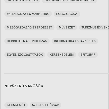
OKTATÁS ÉS NEVELÉS
GAZDÁLKODÁS ÉS MENEDZSMENT
VÁLLALKOZÁS ÉS MARKETING
EGÉSZSÉGÜGY
MEZŐGAZDASÁG ÉS ERDÉSZET
MŰVÉSZET
TURIZMUS ÉS VEN
HOBBIFOTÓZÁS, -VIDEÓZÁS
INFORMATIKA ÉS TÁVKÖZLÉS
EGYÉB SZOLGÁLTATÁSOK
KERESKEDELEM
ÉPÍTŐIPAR
NÉPSZERŰ VÁROSOK
KECSKEMÉT
SZÉKESFEHÉRVÁR