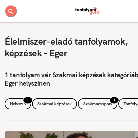
Élelmiszer-eladó tanfolyamok,
képzések – Eger
1 tanfolyam vár Szakmai képzések kategóriá
Eger helyszínen
1
1
Helyszín
Szakmai képzések
Szakmacsoport
Tanfol