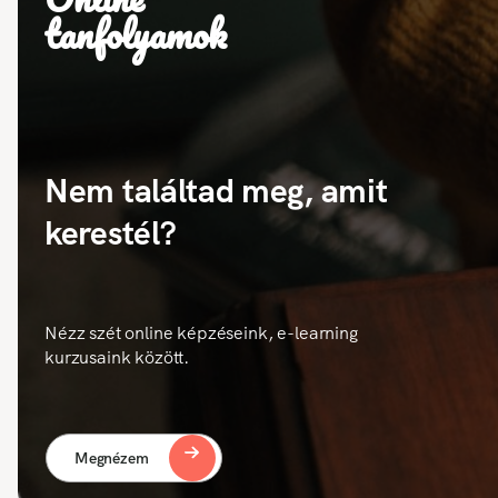
tanfolyamok
Nem találtad meg, amit
kerestél?
Nézz szét online képzéseink, e-learning
kurzusaink között.
Megnézem