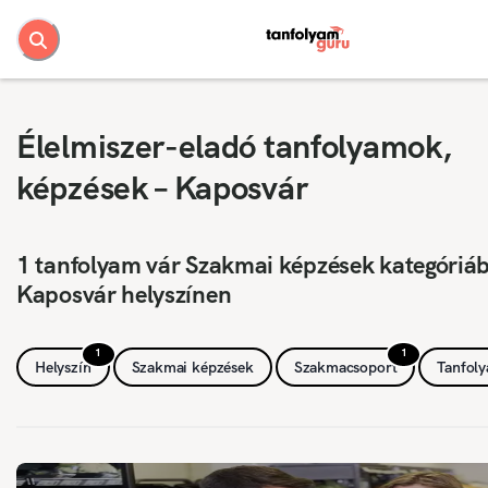
Élelmiszer-eladó tanfolyamok,
képzések – Kaposvár
1 tanfolyam vár Szakmai képzések kategóriá
Kaposvár helyszínen
1
1
Helyszín
Szakmai képzések
Szakmacsoport
Tanfol