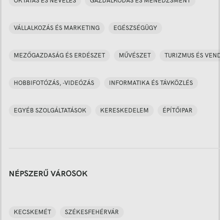
OKTATÁS ÉS NEVELÉS
GAZDÁLKODÁS ÉS MENEDZSMENT
VÁLLALKOZÁS ÉS MARKETING
EGÉSZSÉGÜGY
MEZŐGAZDASÁG ÉS ERDÉSZET
MŰVÉSZET
TURIZMUS ÉS VEN
HOBBIFOTÓZÁS, -VIDEÓZÁS
INFORMATIKA ÉS TÁVKÖZLÉS
EGYÉB SZOLGÁLTATÁSOK
KERESKEDELEM
ÉPÍTŐIPAR
NÉPSZERŰ VÁROSOK
KECSKEMÉT
SZÉKESFEHÉRVÁR