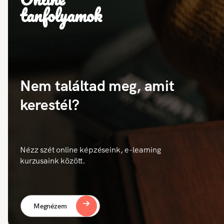
tanfolyamok
Nem találtad meg, amit
kerestél?
Nézz szét online képzéseink, e-learning
kurzusaink között.
Megnézem