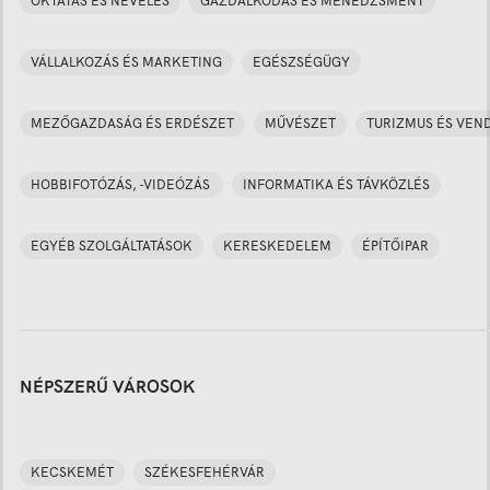
OKTATÁS ÉS NEVELÉS
GAZDÁLKODÁS ÉS MENEDZSMENT
VÁLLALKOZÁS ÉS MARKETING
EGÉSZSÉGÜGY
MEZŐGAZDASÁG ÉS ERDÉSZET
MŰVÉSZET
TURIZMUS ÉS VEN
HOBBIFOTÓZÁS, -VIDEÓZÁS
INFORMATIKA ÉS TÁVKÖZLÉS
EGYÉB SZOLGÁLTATÁSOK
KERESKEDELEM
ÉPÍTŐIPAR
NÉPSZERŰ VÁROSOK
KECSKEMÉT
SZÉKESFEHÉRVÁR