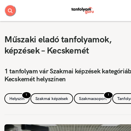
Műszaki eladó tanfolyamok,
képzések – Kecskemét
1 tanfolyam vár Szakmai képzések kategóriá
Kecskemét helyszínen
1
1
Helyszín
Szakmai képzések
Szakmacsoport
Tanfol