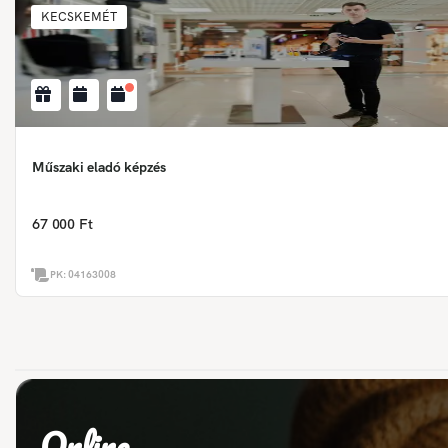
KECSKEMÉT
Műszaki eladó képzés
67 000 Ft
PK:
04163008
Online