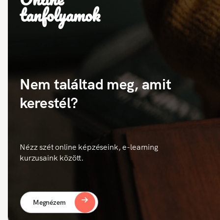
tanfolyamok
Nem találtad meg, amit
kerestél?
Nézz szét online képzéseink, e-learning
kurzusaink között.
Megnézem