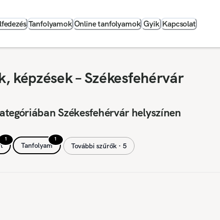
lfedezés
Tanfolyamok
Online tanfolyamok
Gyik
Kapcsolat
, képzések – Székesfehérvár
ategóriában Székesfehérvár helyszínen
1
1
t
Tanfolyam
További szűrők ∙ 5