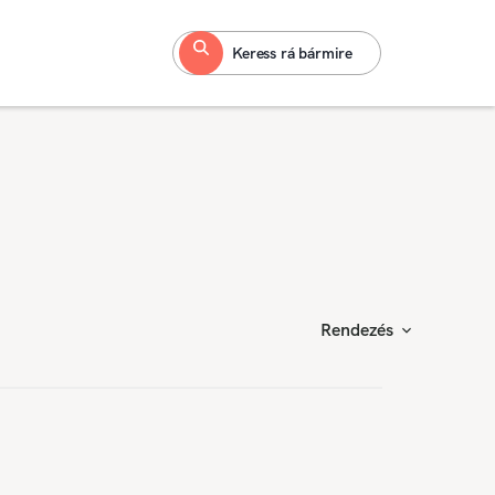
Keress rá bármire
Rendezés