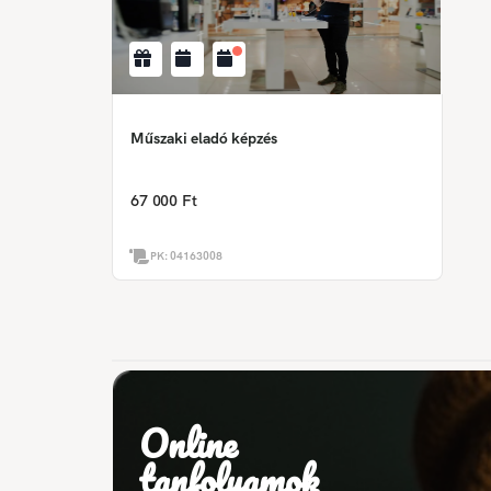
Műszaki eladó képzés
67 000 Ft
PK:
04163008
Online
tanfolyamok