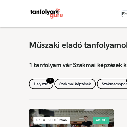
Fe
Műszaki eladó tanfolyamok
1 tanfolyam vár Szakmai képzések k
1
Helyszín
Szakmai képzések
Szakmacsopor
SZÉKESFEHÉRVÁR
AKCIÓ