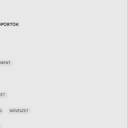
OPORTOK
SMENT
ZET
G
MŰVÉSZET