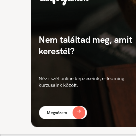
Nem találtad meg, amit
kerestél?
Nézz szét online képzéseink, e-learning
kurzusaink között.
Megnézem