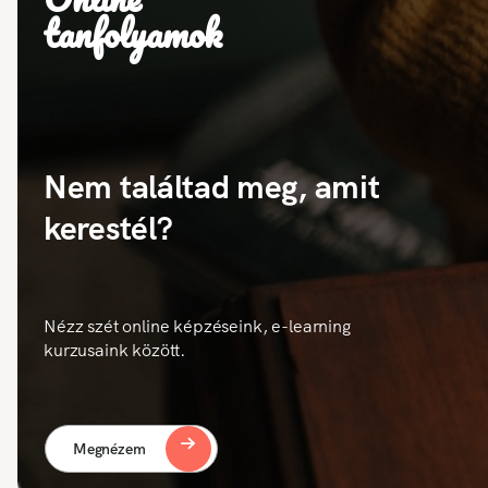
tanfolyamok
Nem találtad meg, amit
kerestél?
Nézz szét online képzéseink, e-learning
kurzusaink között.
Megnézem