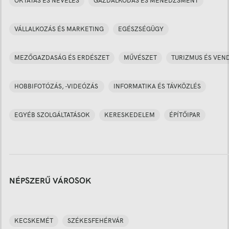
OKTATÁS ÉS NEVELÉS
GAZDÁLKODÁS ÉS MENEDZSMENT
VÁLLALKOZÁS ÉS MARKETING
EGÉSZSÉGÜGY
MEZŐGAZDASÁG ÉS ERDÉSZET
MŰVÉSZET
TURIZMUS ÉS VEN
HOBBIFOTÓZÁS, -VIDEÓZÁS
INFORMATIKA ÉS TÁVKÖZLÉS
EGYÉB SZOLGÁLTATÁSOK
KERESKEDELEM
ÉPÍTŐIPAR
NÉPSZERŰ VÁROSOK
KECSKEMÉT
SZÉKESFEHÉRVÁR