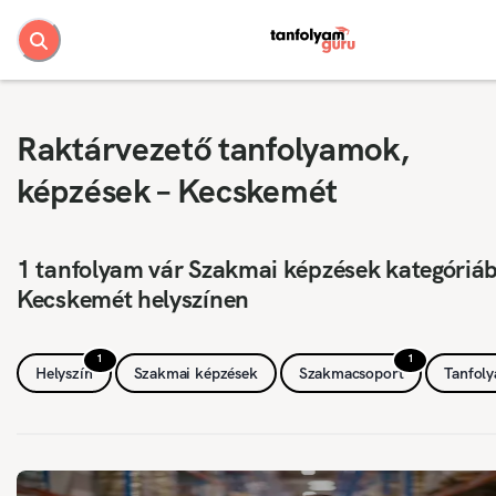
Raktárvezető tanfolyamok,
képzések – Kecskemét
1 tanfolyam vár Szakmai képzések kategóriá
Kecskemét helyszínen
1
1
Helyszín
Szakmai képzések
Szakmacsoport
Tanfol