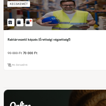
KECSKEMÉT
Raktárvezető képzés (Érettségi végzettség❗)
90 000 Ft
70 000 Ft
PK:
04164015
Online