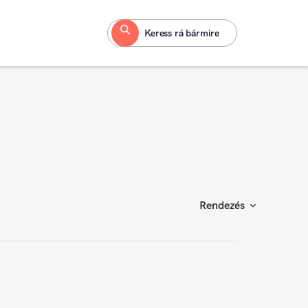
Keress rá bármire
Rendezés