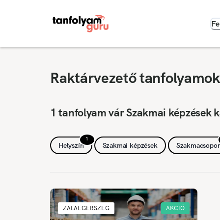
Fe
Raktárvezető tanfolyamok,
1 tanfolyam vár Szakmai képzések k
1
Helyszín
Szakmai képzések
Szakmacsopor
ZALAEGERSZEG
AKCIÓ