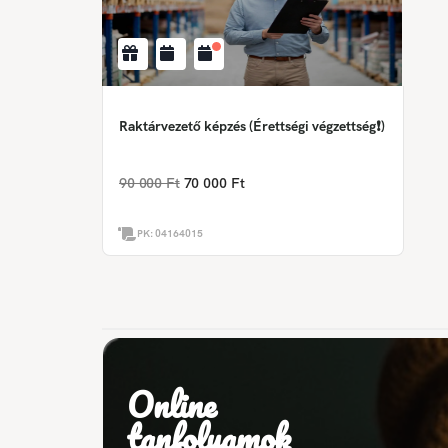
Raktárvezető képzés (Érettségi végzettség❗)
90 000 Ft
70 000 Ft
PK:
04164015
Online
tanfolyamok