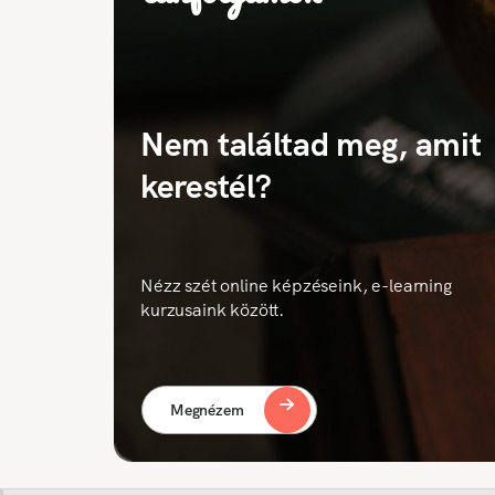
Nem találtad meg, amit
kerestél?
Nézz szét online képzéseink, e-learning
kurzusaink között.
Megnézem