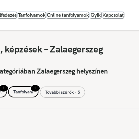
lfedezés
Tanfolyamok
Online tanfolyamok
Gyik
Kapcsolat
 képzések – Zalaegerszeg
ategóriában Zalaegerszeg helyszínen
1
1
t
Tanfolyam
További szűrők ∙ 5