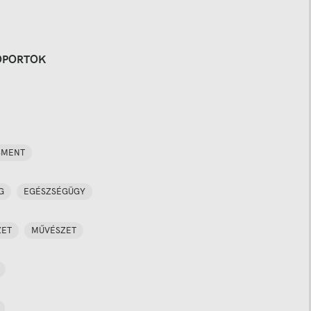
OPORTOK
SMENT
G
EGÉSZSÉGÜGY
ZET
MŰVÉSZET