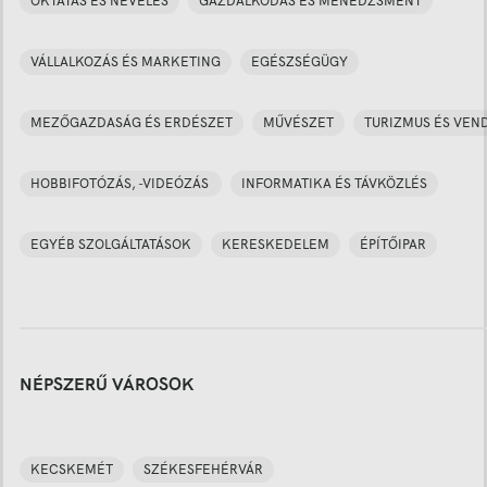
OKTATÁS ÉS NEVELÉS
GAZDÁLKODÁS ÉS MENEDZSMENT
VÁLLALKOZÁS ÉS MARKETING
EGÉSZSÉGÜGY
MEZŐGAZDASÁG ÉS ERDÉSZET
MŰVÉSZET
TURIZMUS ÉS VEN
HOBBIFOTÓZÁS, -VIDEÓZÁS
INFORMATIKA ÉS TÁVKÖZLÉS
EGYÉB SZOLGÁLTATÁSOK
KERESKEDELEM
ÉPÍTŐIPAR
NÉPSZERŰ VÁROSOK
KECSKEMÉT
SZÉKESFEHÉRVÁR