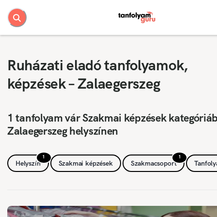
Ruházati eladó tanfolyamok,
képzések – Zalaegerszeg
1 tanfolyam vár Szakmai képzések kategóriá
Zalaegerszeg helyszínen
1
1
Helyszín
Szakmai képzések
Szakmacsoport
Tanfol