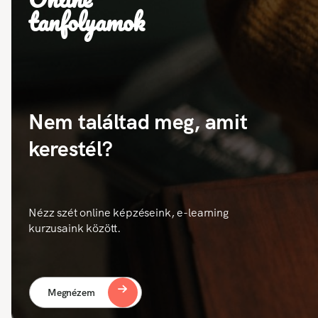
tanfolyamok
Nem találtad meg, amit
kerestél?
Nézz szét online képzéseink, e-learning
kurzusaink között.
Megnézem