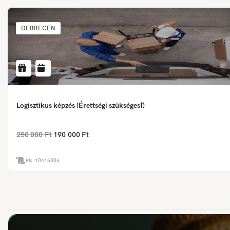
DEBRECEN
Logisztikus képzés (Érettségi szükséges❗)
250 000 Ft
190 000 Ft
PK:
10415006