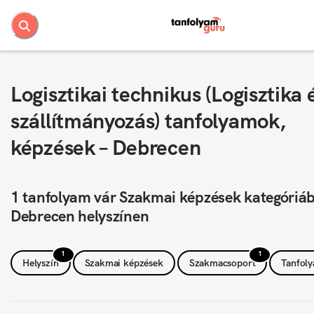
Logisztikai technikus (Logisztika 
szállítmányozás) tanfolyamok,
képzések – Debrecen
1 tanfolyam vár Szakmai képzések kategóriá
Debrecen helyszínen
1
1
Helyszín
Szakmai képzések
Szakmacsoport
Tanfol