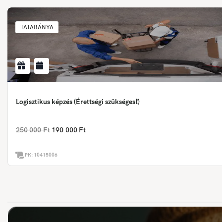
TATABÁNYA
Logisztikus képzés (Érettségi szükséges❗)
250 000 Ft
190 000 Ft
PK:
10415006