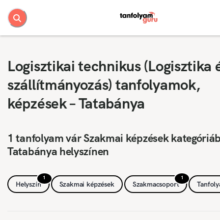
Logisztikai technikus (Logisztika 
szállítmányozás) tanfolyamok,
képzések – Tatabánya
1 tanfolyam vár Szakmai képzések kategóriá
Tatabánya helyszínen
1
1
Helyszín
Szakmai képzések
Szakmacsoport
Tanfol