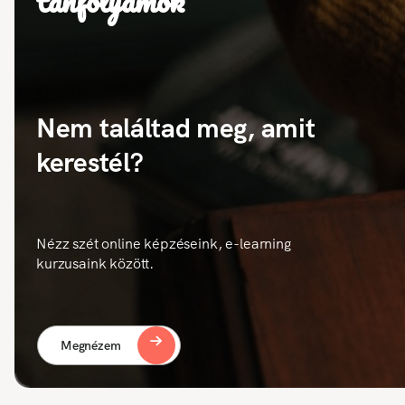
tanfolyamok
Nem találtad meg, amit
kerestél?
Nézz szét online képzéseink, e-learning
kurzusaink között.
Megnézem