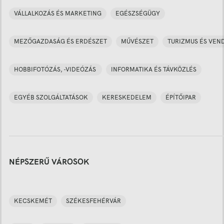
VÁLLALKOZÁS ÉS MARKETING
EGÉSZSÉGÜGY
MEZŐGAZDASÁG ÉS ERDÉSZET
MŰVÉSZET
TURIZMUS ÉS VEN
HOBBIFOTÓZÁS, -VIDEÓZÁS
INFORMATIKA ÉS TÁVKÖZLÉS
EGYÉB SZOLGÁLTATÁSOK
KERESKEDELEM
ÉPÍTŐIPAR
NÉPSZERŰ VÁROSOK
KECSKEMÉT
SZÉKESFEHÉRVÁR