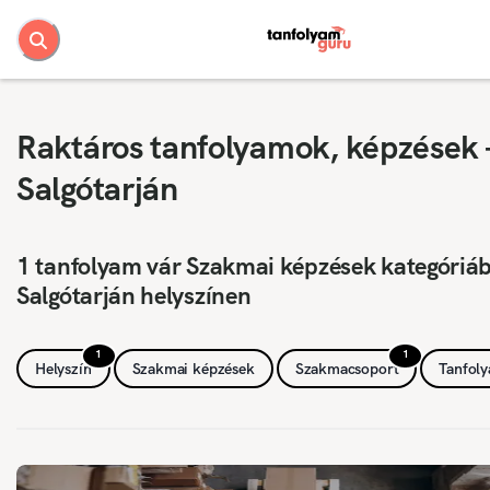
Raktáros tanfolyamok, képzések 
Salgótarján
1 tanfolyam vár Szakmai képzések kategóriá
Salgótarján helyszínen
1
1
Helyszín
Szakmai képzések
Szakmacsoport
Tanfol