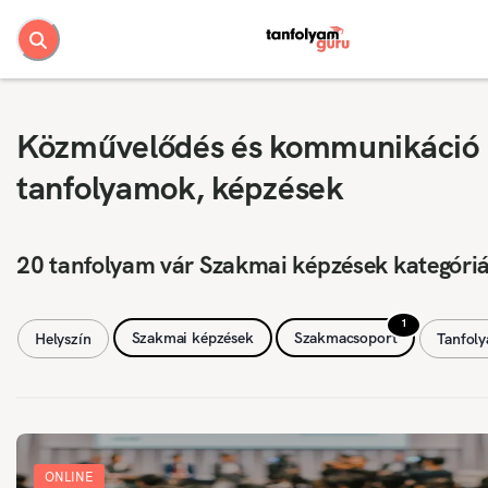
Közművelődés és kommunikáció
tanfolyamok, képzések
20 tanfolyam vár Szakmai képzések kategóri
1
Szakmai képzések
Szakmacsoport
Helyszín
Tanfol
ONLINE