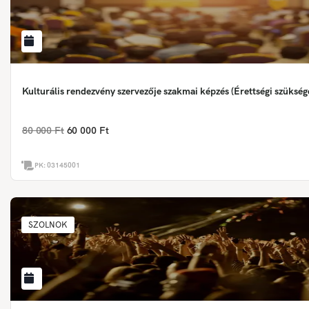
Kulturális rendezvény szervezője szakmai képzés (Érettségi szükség
80 000 Ft
60 000 Ft
PK:
03145001
SZOLNOK