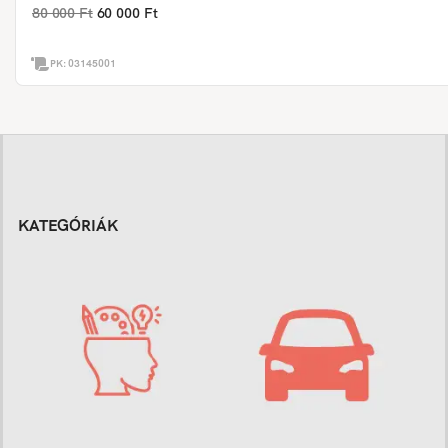
80 000 Ft
60 000 Ft
PK:
03145001
KATEGÓRIÁK