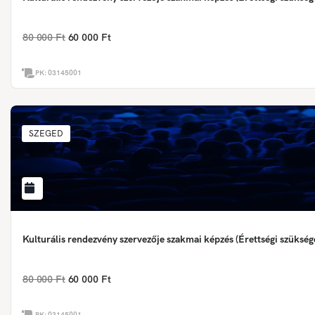
80 000 Ft
60 000 Ft
PK:
03145001
SZEGED
Kulturális rendezvény szervezője szakmai képzés (Érettségi szükség
80 000 Ft
60 000 Ft
PK:
03145001