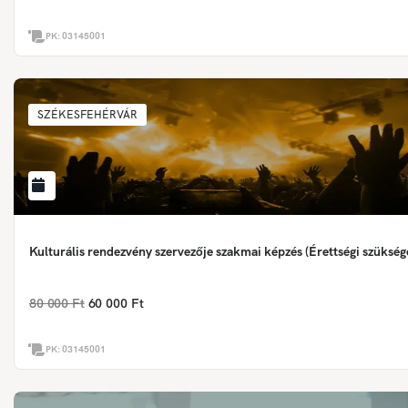
PK:
03145001
SZÉKESFEHÉRVÁR
Kulturális rendezvény szervezője szakmai képzés (Érettségi szükség
80 000 Ft
60 000 Ft
PK:
03145001