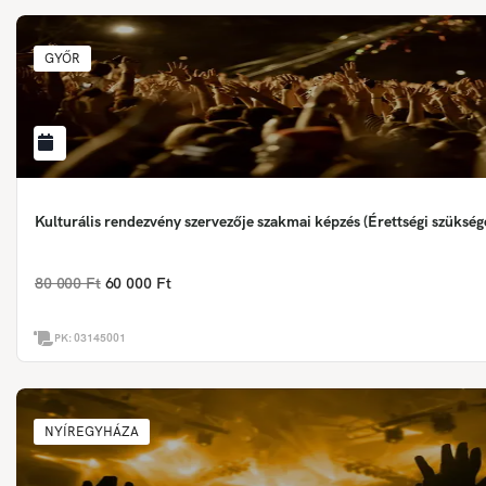
GYŐR
Kulturális rendezvény szervezője szakmai képzés (Érettségi szükség
80 000 Ft
60 000 Ft
PK:
03145001
NYÍREGYHÁZA