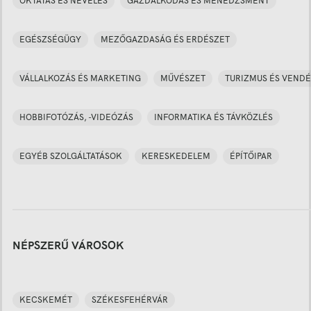
OKTATÁS ÉS NEVELÉS
GAZDÁLKODÁS ÉS MENEDZSMENT
EGÉSZSÉGÜGY
MEZŐGAZDASÁG ÉS ERDÉSZET
VÁLLALKOZÁS ÉS MARKETING
MŰVÉSZET
TURIZMUS ÉS VENDÉ
HOBBIFOTÓZÁS, -VIDEÓZÁS
INFORMATIKA ÉS TÁVKÖZLÉS
EGYÉB SZOLGÁLTATÁSOK
KERESKEDELEM
ÉPÍTŐIPAR
NÉPSZERŰ VÁROSOK
KECSKEMÉT
SZÉKESFEHÉRVÁR