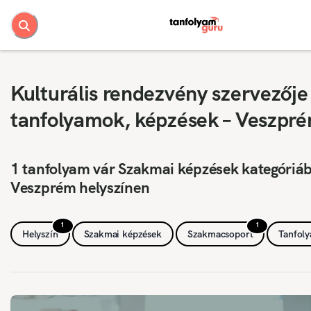
Kulturális rendezvény szervezője
tanfolyamok, képzések – Veszpr
1 tanfolyam vár Szakmai képzések kategóriá
Veszprém helyszínen
1
1
Helyszín
Szakmai képzések
Szakmacsoport
Tanfol