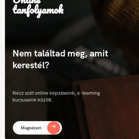
tanfolyamok
Nem találtad meg, amit
kerestél?
Nézz szét online képzéseink, e-learning
kurzusaink között.
Megnézem